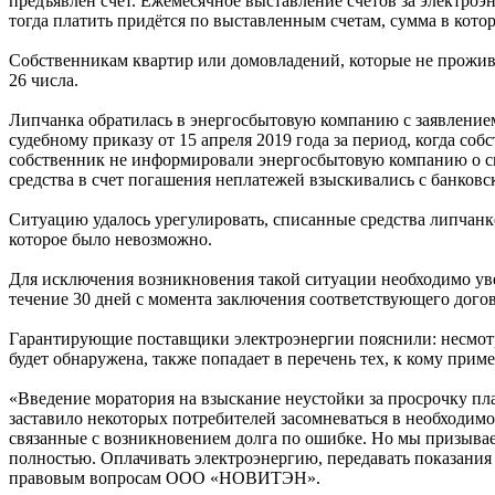
предъявлен счёт. Ежемесячное выставление счетов за электроэ
тогда платить придётся по выставленным счетам, сумма в кото
Собственникам квартир или домовладений, которые не прожива
26 числа.
Липчанка обратилась в энергосбытовую компанию с заявлением 
судебному приказу от 15 апреля 2019 года за период, когда со
собственник не информировали энергосбытовую компанию о сме
средства в счет погашения неплатежей взыскивались с банковс
Ситуацию удалось урегулировать, списанные средства липчанке
которое было невозможно.
Для исключения возникновения такой ситуации необходимо уве
течение 30 дней с момента заключения соответствующего догов
Гарантирующие поставщики электроэнергии пояснили: несмотря
будет обнаружена, также попадает в перечень тех, к кому пр
«Введение моратория на взыскание неустойки за просрочку пла
заставило некоторых потребителей засомневаться в необходимо
связанные с возникновением долга по ошибке. Но мы призывае
полностью. Оплачивать электроэнергию, передавать показания
правовым вопросам ООО «НОВИТЭН».