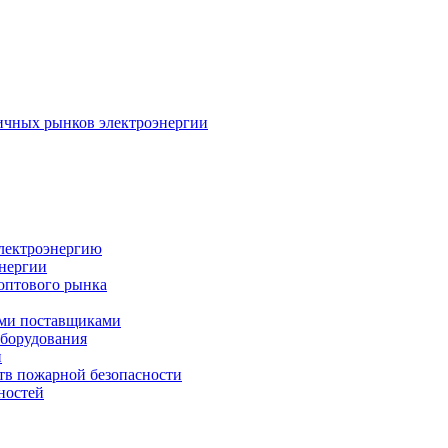
ичных рынков электроэнергии
электроэнергию
энергии
оптового рынка
ыми поставщиками
оборудования
и
тв пожарной безопасности
ностей