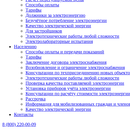
Способы оплаты
Тарифы
Должники за электроэнергию
Безучётное потребление электроэнергии
Качество электрической энергии
Для застройщиков
Электротехнические работы любой сложности
Электролабораторные испытания
Населению
Способы оплаты и передачи показаний
Тарифы
Заключение договора электроснабжения
Возобновление и ограничение электроснабжения
Консультации по техприсоединению новых объект
Электротехнические работы любой сложности
Проверка качества поставляемой электроэнергии
Установка приборов учёта электроэнергии
Консультации по расчёту стоимости электроэнерги
Рассрочка
Информация для мобилизованных граждан и членов
Качество электрической энергии
Контакты
8 (800) 220-00-09