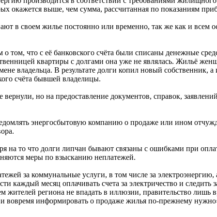
нергию производится в соответствии с требованиями жилищного 
рых окажется выше, чем сумма, рассчитанная по показаниям при
ют в своем жилье постоянно или временно, так же как и всем о
о том, что с её банковского счёта были списаны денежные средс
бственницей квартиры с долгами она уже не являлась. Жильё жен
не владельца. В результате долги копил новый собственник, а 
кого счёта бывшей владелицы.
 вернули, но на предоставление документов, справок, заявлений
домлять энергосбытовую компанию о продаже или ином отчужден
ора.
 на то что долги липчан бывают связаны с ошибками при оплате
именяются меры по взысканию неплатежей.
тежей за коммунальные услуги, в том числе за электроэнергию, 
сти каждый месяц оплачивать счета за электричество и следить 
м жителей региона не впадать в иллюзии, правительство лишь в
 и вовремя информировать о продаже жилья по-прежнему нужно»