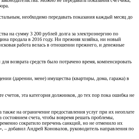
законодательства. Можно не передавать показания счётчика,
бора.
стальным, необходимо передавать показания каждый месяц до
тва на сумму 3 200 рублей долга за электроэнергию по
щина продала в 2016 году. Ни прежняя хозяйка, ни новый
исковая работа велась в отношении прежнего, и денежные
 для возврата средств было потрачено время, компенсировать
ии (дарении, мене) имущества (квартиры, дома, гаража) в
 счетов, эта категория должников, до тех пор пока ошибка не
а также на ограничение предоставления услуг при их неоплате
за состоянием счета, чтобы вовремя решать проблемы,
ременно сократило перечень санкций, но не отменило их
, – добавил Андрей Коновалов, руководитель направления по