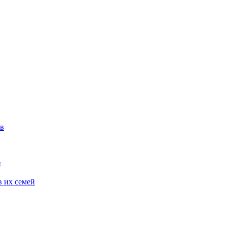
ов
и
 их семей