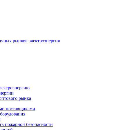
ичных рынков электроэнергии
электроэнергию
энергии
оптового рынка
ыми поставщиками
оборудования
и
тв пожарной безопасности
ностей