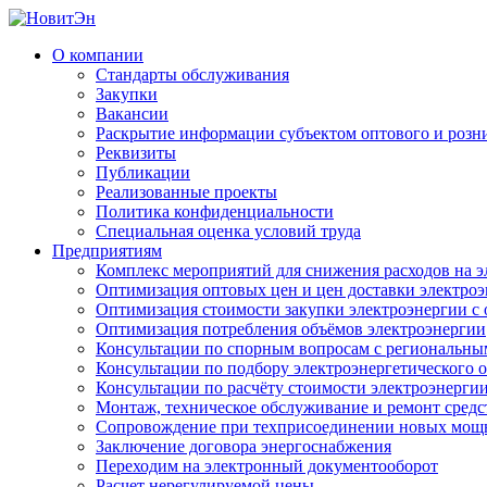
О компании
Стандарты обслуживания
Закупки
Вакансии
Раскрытие информации субъектом оптового и розн
Реквизиты
Публикации
Реализованные проекты
Политика конфиденциальности
Специальная оценка условий труда
Предприятиям
Комплекс мероприятий для снижения расходов на 
Оптимизация оптовых цен и цен доставки электро
Оптимизация стоимости закупки электроэнергии с 
Оптимизация потребления объёмов электроэнергии
Консультации по спорным вопросам с региональн
Консультации по подбору электроэнергетического 
Консультации по расчёту стоимости электроэнерги
Монтаж, техническое обслуживание и ремонт средс
Сопровождение при техприсоединении новых мощ
Заключение договора энергоснабжения
Переходим на электронный документооборот
Расчет нерегулируемой цены